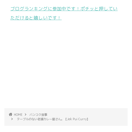
ブログランキングに参加中です！ポチッと押してい
ただけると嬉しいです！
HOME
バンコク食事
テーブルのない老舗カレー屋さん。【Jek Pui Curry】