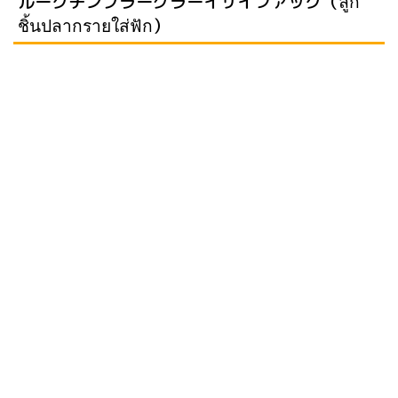
ルークチンプラーグラーイサイファック（ลูก
ชิ้นปลากรายใส่ฟัก）