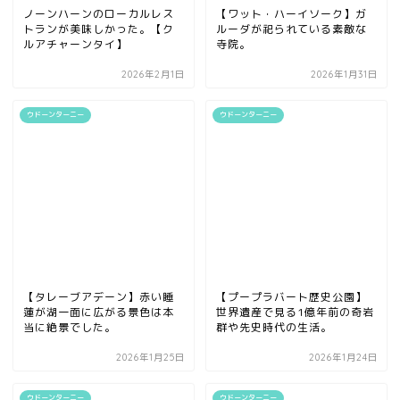
ノーンハーンのローカルレス
【ワット・ハーイソーク】ガ
トランが美味しかった。【ク
ルーダが祀られている素敵な
ルアチャーンタイ】
寺院。
2026年2月1日
2026年1月31日
ウドーンターニー
ウドーンターニー
【タレーブアデーン】赤い睡
【プープラバート歴史公園】
蓮が湖一面に広がる景色は本
世界遺産で見る1億年前の奇岩
当に絶景でした。
群や先史時代の生活。
2026年1月25日
2026年1月24日
ウドーンターニー
ウドーンターニー