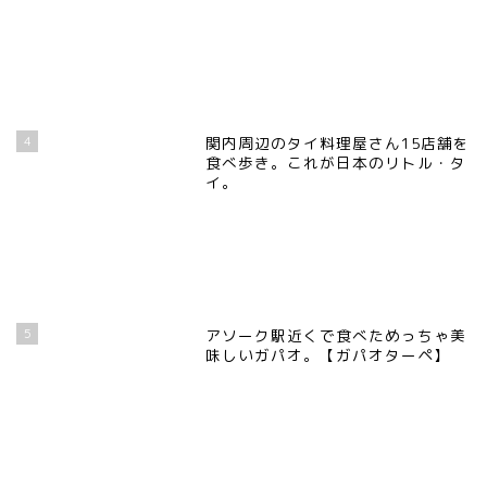
4
関内周辺のタイ料理屋さん15店舗を
食べ歩き。これが日本のリトル・タ
イ。
5
アソーク駅近くで食べためっちゃ美
味しいガパオ。【ガパオターペ】