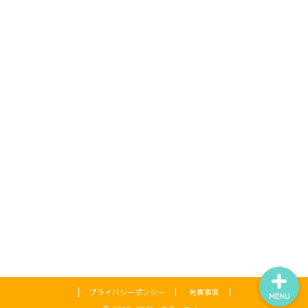
タイで生活
バンコク食事
バンコク寺院
タイ旅行
プライバシーポリシー
免責事項
MENU