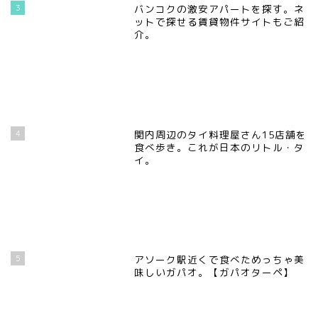
3
バンコクの激安アパートを探す。ネ
ットで探せる賃貸物件サイトもご紹
介。
4
関内周辺のタイ料理屋さん15店舗を
食べ歩き。これが日本のリトル・タ
イ。
5
アソーク駅近くで食べためっちゃ美
味しいガパオ。【ガパオターペ】