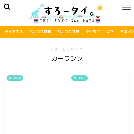
タイで生活
バンコク食事
バンコク寺院
タイ旅行
留学
日本xタ
― CATEGORY ―
カーラシン
カーラシン
カーラシン