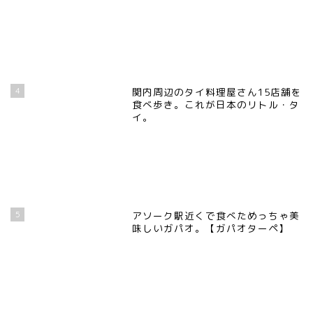
4
関内周辺のタイ料理屋さん15店舗を
食べ歩き。これが日本のリトル・タ
イ。
5
アソーク駅近くで食べためっちゃ美
味しいガパオ。【ガパオターペ】