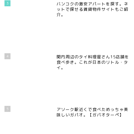
3
バンコクの激安アパートを探す。ネ
ットで探せる賃貸物件サイトもご紹
介。
4
関内周辺のタイ料理屋さん15店舗を
食べ歩き。これが日本のリトル・タ
イ。
5
アソーク駅近くで食べためっちゃ美
味しいガパオ。【ガパオターペ】