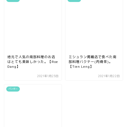
地元で人気の南部料理のお店
ミシュラン掲載店で食べた南
はとても美味しかった。【Roe
部料理バクテー(肉骨茶)。
Dang】
【Tien Leng】
2021年1月23日
2021年1月22日
パンガー