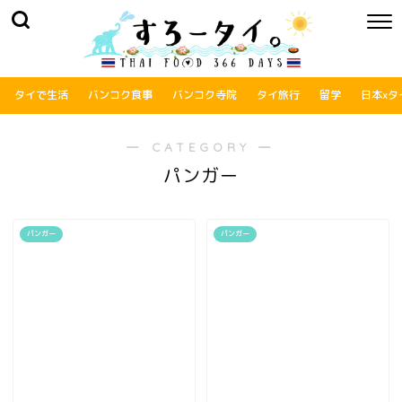
タイで生活
バンコク食事
バンコク寺院
タイ旅行
留学
日本xタ
― CATEGORY ―
パンガー
パンガー
パンガー