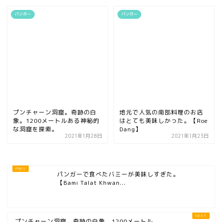
パンガー
パンガー
プンチャーン洞窟。奇跡の白
地元で人気の南部料理のお店
象。1200メートルある神秘的
はとても美味しかった。【Roe
な洞窟を探索。
Dang】
2021年1月28日
2021年1月23日
パンガーで食べたバミーが美味しすぎた。
【Bami Talat Khwan...
プンチャーン洞窟。奇跡の白象。1200メートル