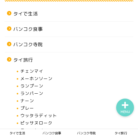
タイで生活
タイで生活
バンコク食事
バンコク食事
バンコク寺院
バンコク寺院
タイ旅行
チェンマイ
タイ旅行
メーホンソーン
ランプーン
ランパーン
ナーン
プレー
MENU
ウッタラディット
ピッサヌローク
スコータイ
タイで生活
バンコク食事
バンコク寺院
タイ旅行
カムペーンペット