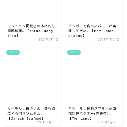
ミシュラン掲載店の本格的な
パンガーで食べたバミーが美
南部料理。【Khrua Luang
味しすぎた。【Bami Talat
Then】
Khwang】
2021年2月4日
2021年1月24日
パンガー
パンガー
サーラシン橋近くの山盛り海
ミシュラン掲載店で食べた南
ぶどう付きソムタム。
部料理バクテー(肉骨茶)。
【Sarasin Seafood】
【Tien Leng】
2021年1月20日
2021年1月22日