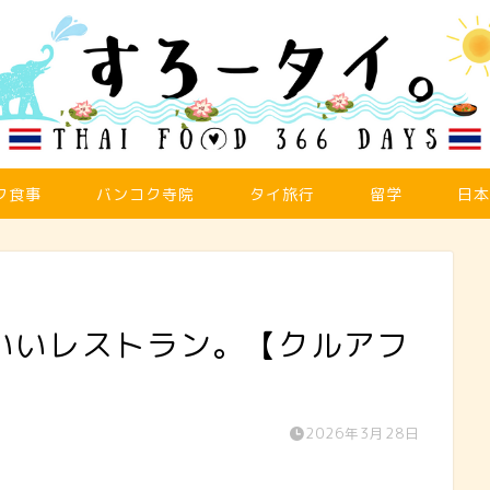
ク食事
バンコク寺院
タイ旅行
留学
日本
いいレストラン。【クルアフ
2026年3月28日