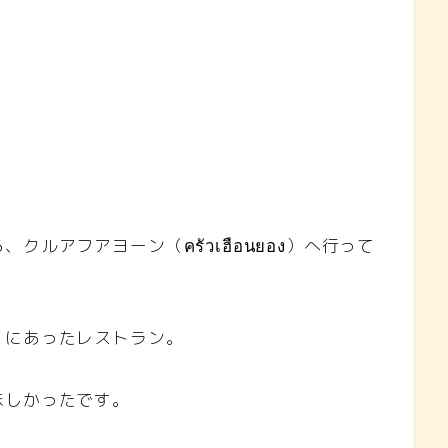
ルアフアヨーン（ครัวเฮือนยอง）へ行って
くにあったレストラン。
味しかったです。