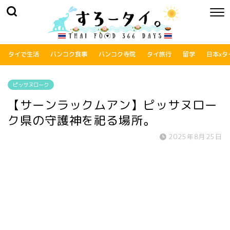
タイで生活
バンコク食事
バンコク寺院
タイ旅行
留学
日本xタ
ピッサヌローク
【サーンラックムアン】ピッサヌロー
ク県の守護神を祀る場所。
2025年8月25日