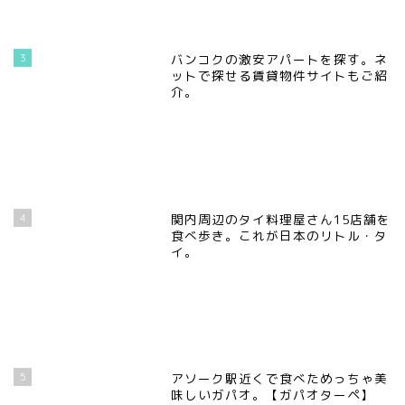
3
バンコクの激安アパートを探す。ネ
ットで探せる賃貸物件サイトもご紹
介。
4
関内周辺のタイ料理屋さん15店舗を
食べ歩き。これが日本のリトル・タ
イ。
5
アソーク駅近くで食べためっちゃ美
味しいガパオ。【ガパオターペ】