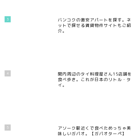
3
バンコクの激安アパートを探す。ネ
ットで探せる賃貸物件サイトもご紹
介。
4
関内周辺のタイ料理屋さん15店舗を
食べ歩き。これが日本のリトル・タ
イ。
5
アソーク駅近くで食べためっちゃ美
味しいガパオ。【ガパオターペ】