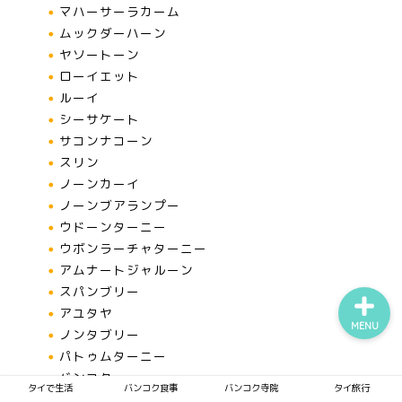
マハーサーラカーム
ムックダーハーン
ヤソートーン
タイで生活
ローイエット
ルーイ
シーサケート
バンコク食事
サコンナコーン
スリン
バンコク寺院
ノーンカーイ
ノーンブアランプー
タイ旅行
ウドーンターニー
ウボンラーチャターニー
アムナートジャルーン
スパンブリー
アユタヤ
MENU
ノンタブリー
パトゥムターニー
バンコク
タイで生活
バンコク食事
バンコク寺院
タイ旅行
サムットプラーカーン