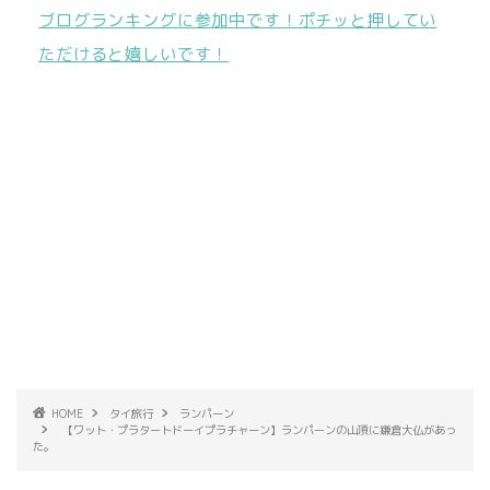
ブログランキングに参加中です！ポチッと押してい
ただけると嬉しいです！
HOME
タイ旅行
ランパーン
【ワット・プラタートドーイプラチャーン】ランパーンの山頂に鎌倉大仏があっ
た。