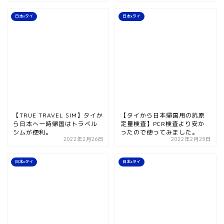
日本xタイ
日本xタイ
【TRUE TRAVEL SIM】タイか
【タイから日本帰国用の抗原
ら日本へ一時帰国はトラベル
定量検査】PCR検査より安か
シムが便利。
ったので使ってみました。
2022年2月26日
2022年2月25日
日本xタイ
日本xタイ