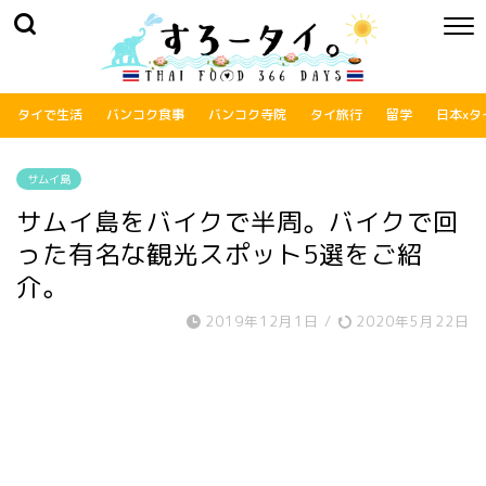
タイで生活
バンコク食事
バンコク寺院
タイ旅行
留学
日本xタ
サムイ島
サムイ島をバイクで半周。バイクで回
った有名な観光スポット5選をご紹
介。
2019年12月1日
/
2020年5月22日