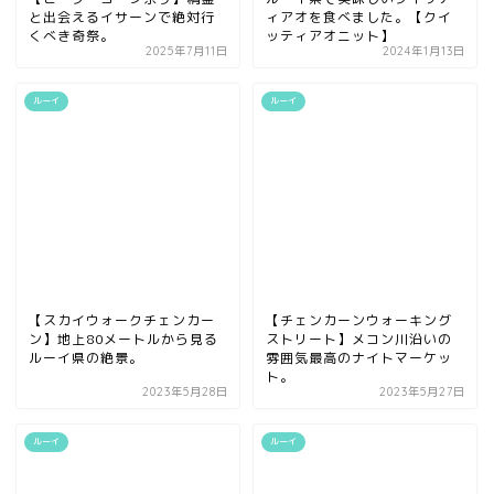
と出会えるイサーンで絶対行
ィアオを食べました。【クイ
くべき奇祭。
ッティアオニット】
2025年7月11日
2024年1月13日
ルーイ
ルーイ
【スカイウォークチェンカー
【チェンカーンウォーキング
ン】地上80メートルから見る
ストリート】メコン川沿いの
ルーイ県の絶景。
雰囲気最高のナイトマーケッ
ト。
2023年5月28日
2023年5月27日
ルーイ
ルーイ