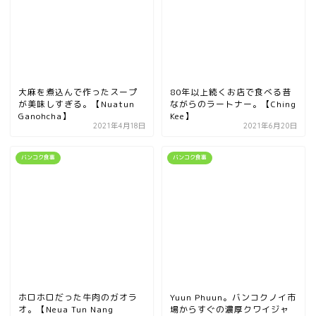
大麻を煮込んで作ったスープ
80年以上続くお店で食べる昔
が美味しすぎる。【Nuatun
ながらのラートナー。【Ching
Ganohcha】
Kee】
2021年4月18日
2021年6月20日
バンコク食事
バンコク食事
ホロホロだった牛肉のガオラ
Yuun Phuun。バンコクノイ市
オ。【Neua Tun Nang
場からすぐの濃厚クワイジャ