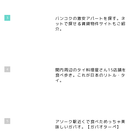
3
バンコクの激安アパートを探す。ネ
ットで探せる賃貸物件サイトもご紹
介。
4
関内周辺のタイ料理屋さん15店舗を
食べ歩き。これが日本のリトル・タ
イ。
5
アソーク駅近くで食べためっちゃ美
味しいガパオ。【ガパオターペ】