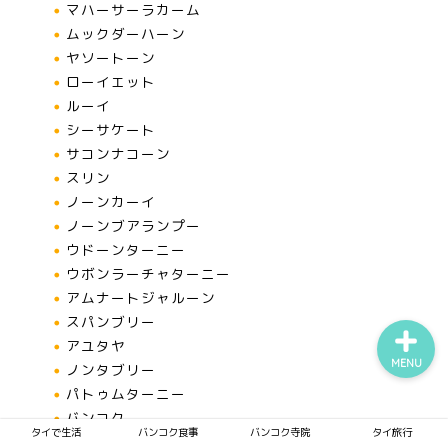
マハーサーラカーム
ムックダーハーン
ヤソートーン
タイで生活
ローイエット
ルーイ
シーサケート
バンコク食事
サコンナコーン
スリン
バンコク寺院
ノーンカーイ
ノーンブアランプー
タイ旅行
ウドーンターニー
ウボンラーチャターニー
アムナートジャルーン
スパンブリー
アユタヤ
MENU
ノンタブリー
パトゥムターニー
バンコク
タイで生活
バンコク食事
バンコク寺院
タイ旅行
サムットプラーカーン