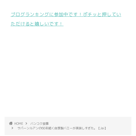
ブログランキングに参加中です！ポチッと押してい
ただけると嬉しいです！
HOME
バンコク食事
サパーンルアンの68年続く自家製バミーが美味しすぎた。【Jai】