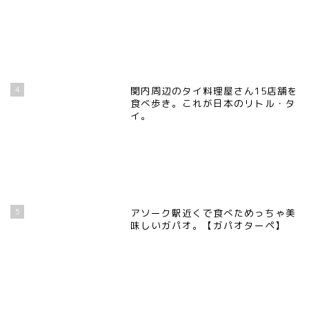
4
関内周辺のタイ料理屋さん15店舗を
食べ歩き。これが日本のリトル・タ
イ。
5
アソーク駅近くで食べためっちゃ美
味しいガパオ。【ガパオターペ】