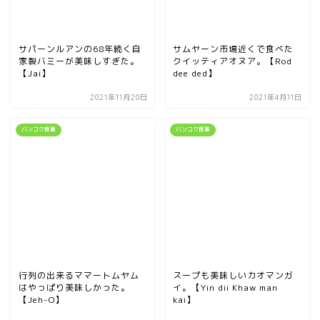
サパーンルアンの68年続く自
サムヤーン市場近くで食べた
家製バミーが美味しすぎた。
クイッティアオヌア。【Rod
【Jai】
dee ded】
2021年11月20日
2021年4月11日
バンコク食事
バンコク食事
行列の出来るママートムヤム
スープも美味しいカオマンガ
はやっぱり美味しかった。
イ。【Yin dii Khaw man
【Jeh-O】
kai】