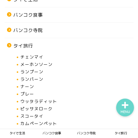
バンコク食事
タイで生活
バンコク寺院
バンコク食事
タイ旅行
チェンマイ
バンコク寺院
メーホンソーン
ランプーン
タイ旅行
ランパーン
ナーン
プレー
ウッタラディット
ピッサヌローク
MENU
スコータイ
カムペーンペット
ペッチャブーン
タイで生活
バンコク食事
バンコク寺院
タイ旅行