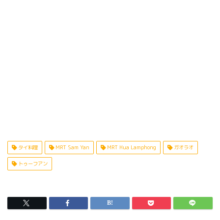
タイ料理
MRT Sam Yan
MRT Hua Lamphong
ガオラオ
トゥーフアン