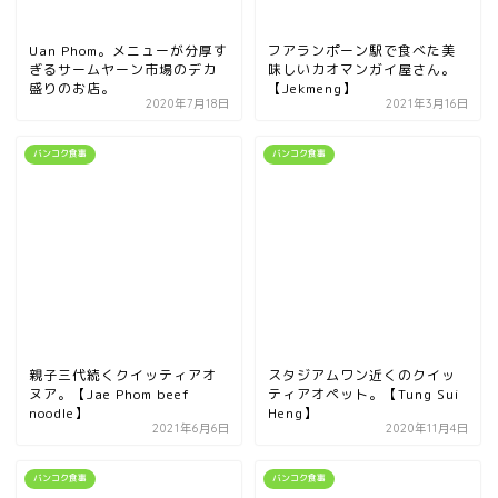
Uan Phom。メニューが分厚す
フアランポーン駅で食べた美
ぎるサームヤーン市場のデカ
味しいカオマンガイ屋さん。
盛りのお店。
【Jekmeng】
2020年7月18日
2021年3月16日
バンコク食事
バンコク食事
親子三代続くクイッティアオ
スタジアムワン近くのクイッ
ヌア。【Jae Phom beef
ティアオペット。【Tung Sui
noodle】
Heng】
2021年6月6日
2020年11月4日
バンコク食事
バンコク食事