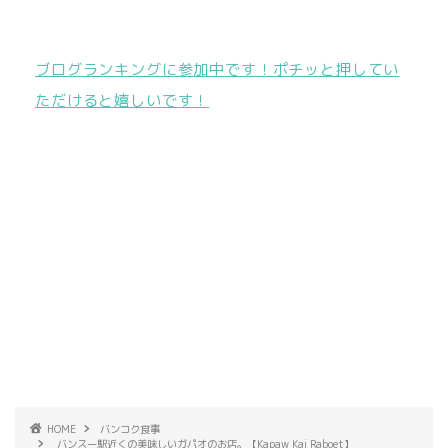
ブログランキングに参加中です！ポチッと押してい
ただけると嬉しいです！
HOME
バンコク食事
バンスー駅近くの美味しいガパオのお店。【Kapaw Kai Raboet】