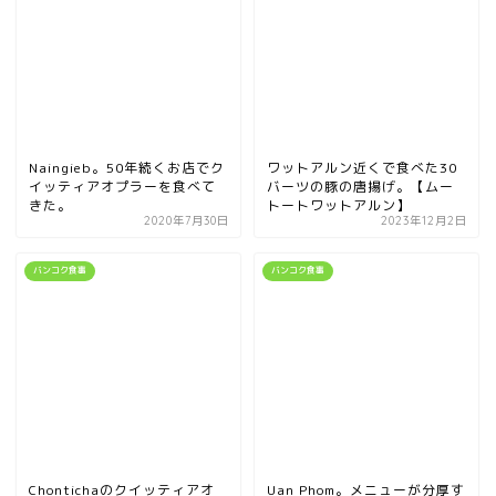
Naingieb。50年続くお店でク
ワットアルン近くで食べた30
イッティアオプラーを食べて
バーツの豚の唐揚げ。【ムー
きた。
トートワットアルン】
2020年7月30日
2023年12月2日
バンコク食事
バンコク食事
Chontichaのクイッティアオ
Uan Phom。メニューが分厚す