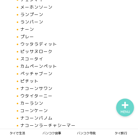
メーホンソーン
ランプーン
ランパーン
タイで生活
ナーン
プレー
バンコク食事
ウッタラディット
ピッサヌローク
スコータイ
バンコク寺院
カムペーンペット
ペッチャブーン
タイ旅行
ピチット
ナコーンサワン
ウタイターニー
カーラシン
コーンケーン
MENU
ナコーンパノム
ナコーンラーチャシーマー
ブンカーン
タイで生活
バンコク食事
バンコク寺院
タイ旅行