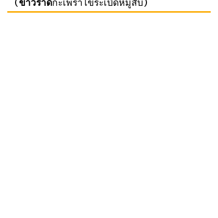
（
ข้าวราด
กะเพราไข่ระเบิดหมูสับ）