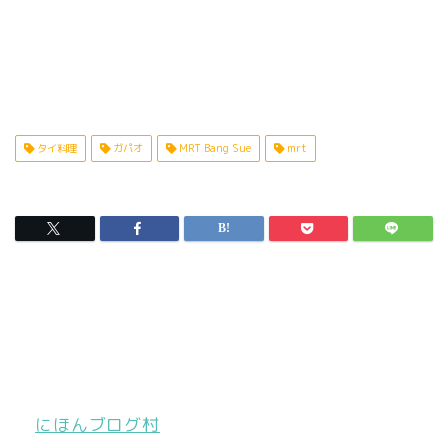
タイ料理
ガパオ
MRT Bang Sue
mrt
にほんブログ村