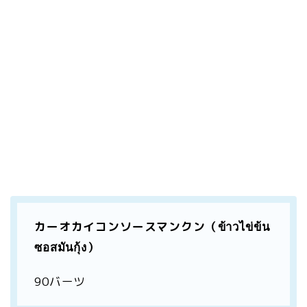
カーオカイコンソースマンクン（ข้าวไข่ข้น
ซอสมันกุ้ง）
90バーツ