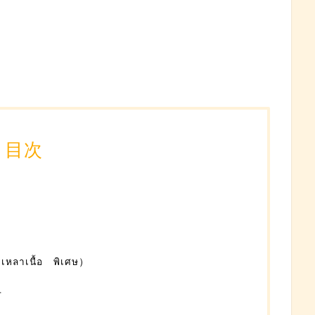
目次
าเนื้อ พิเศษ）
方