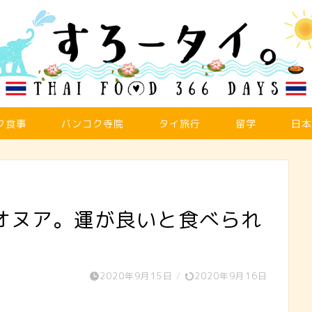
ク食事
バンコク寺院
タイ旅行
留学
日本
ガオラオヌア。運が良いと食べられ
2020年9月15日
/
2020年9月16日