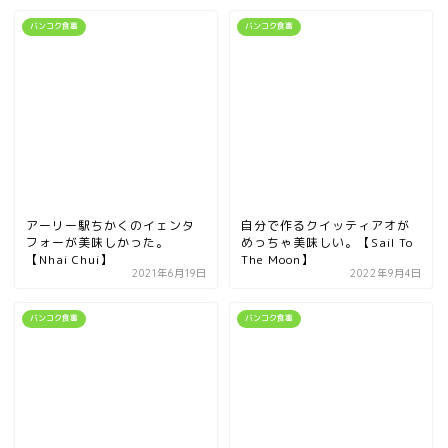
バンコク食事
バンコク食事
アーリー駅ちかくのイェンタ
自分で作るクイッティアオが
フォーが美味しかった。
めっちゃ美味しい。【Sail To
【Nhai Chui】
The Moon】
2021年6月19日
2022年9月4日
バンコク食事
バンコク食事