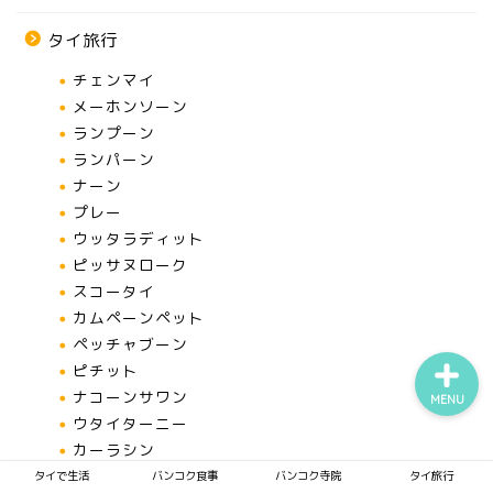
タイ旅行
チェンマイ
タイで生活
メーホンソーン
ランプーン
バンコク食事
ランパーン
ナーン
プレー
バンコク寺院
ウッタラディット
ピッサヌローク
タイ旅行
スコータイ
カムペーンペット
ペッチャブーン
ピチット
ナコーンサワン
MENU
ウタイターニー
カーラシン
コーンケーン
タイで生活
バンコク食事
バンコク寺院
タイ旅行