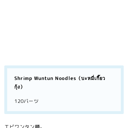
Shrimp Wuntun Noodles（บะหมี่เกี๊ยว
กุ้ง）
120バーツ
エビワンタン麺。