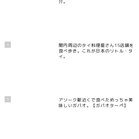
介。
4
関内周辺のタイ料理屋さん15店舗を
食べ歩き。これが日本のリトル・タ
イ。
5
アソーク駅近くで食べためっちゃ美
味しいガパオ。【ガパオターペ】