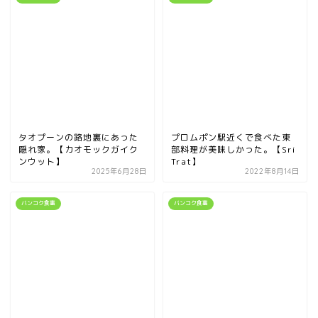
タオプーンの路地裏にあった
プロムポン駅近くで食べた東
隠れ家。【カオモックガイク
部料理が美味しかった。【Sri
ンウット】
Trat】
2025年6月28日
2022年8月14日
バンコク食事
バンコク食事