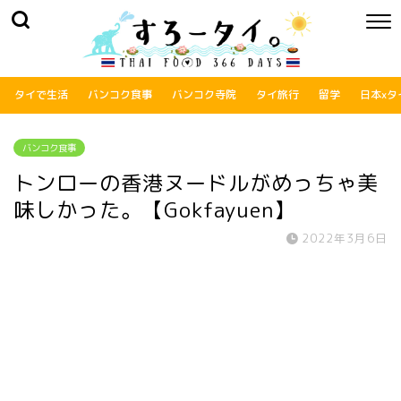
タイで生活
バンコク食事
バンコク寺院
タイ旅行
留学
日本xタ
バンコク食事
トンローの香港ヌードルがめっちゃ美
味しかった。【Gokfayuen】
2022年3月6日