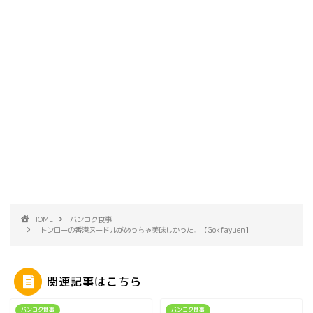
HOME
バンコク食事
トンローの香港ヌードルがめっちゃ美味しかった。【Gokfayuen】
関連記事はこちら
バンコク食事
バンコク食事