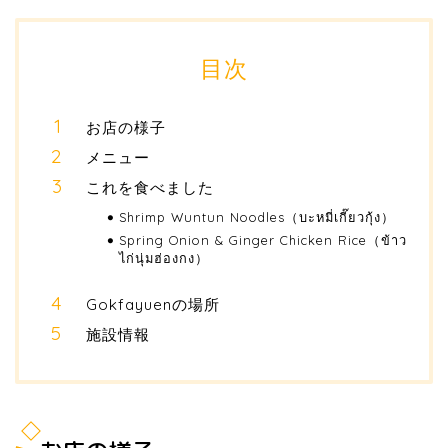
目次
お店の様子
メニュー
これを食べました
Shrimp Wuntun Noodles（บะหมี่เกี๊ยวกุ้ง）
Spring Onion & Ginger Chicken Rice（ข้าว
ไก่นุ่มฮ่องกง）
Gokfayuenの場所
施設情報