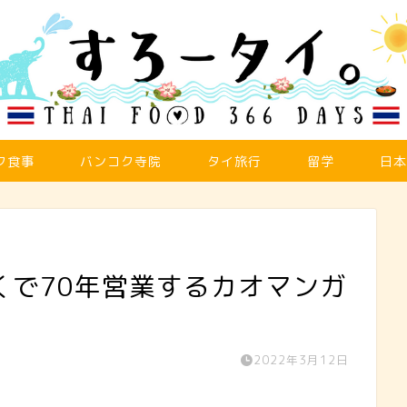
ク食事
バンコク寺院
タイ旅行
留学
日本
くで70年営業するカオマンガ
2022年3月12日