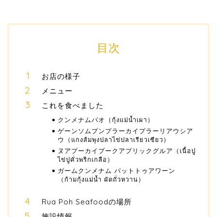
目次
お店の様子
メニュー
これを食べました
クンメナムパオ（กุ้งแม่น้ำเผา）
ゲーンソムプンプラーカイプラーリアウシア
ウ（แกงส้มพุงปลาไข่ปลาเรียวเซียว）
ヌアプーカイプークアプリックグルア（เนื้อปู
ไข่ปูคั่วพริกเกลือ）
ガームクンメナム パットトゥアワーン
（ก้ามกุ้งแม่น้ำ ผัดถั่วหวาน）
Rua Poh Seafoodの場所
施設情報