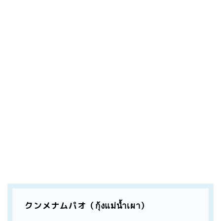
クンメナムパオ（กุ้งแม่น้ำเผา）