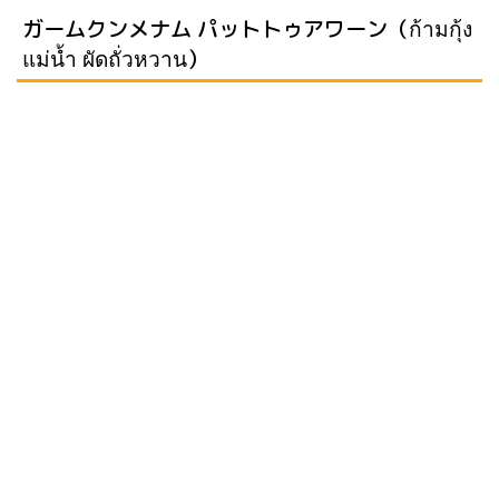
ガームクンメナム パットトゥアワーン（ก้ามกุ้ง
แม่น้ำ ผัดถั่วหวาน）