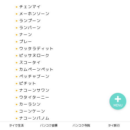
チェンマイ
メーホンソーン
ランプーン
タイで生活
ランパーン
ナーン
バンコク食事
プレー
ウッタラディット
ピッサヌローク
バンコク寺院
スコータイ
カムペーンペット
タイ旅行
ペッチャブーン
ピチット
ナコーンサワン
ウタイターニー
カーラシン
MENU
コーンケーン
ナコーンパノム
ナコーンラーチャシーマー
タイで生活
バンコク食事
バンコク寺院
タイ旅行