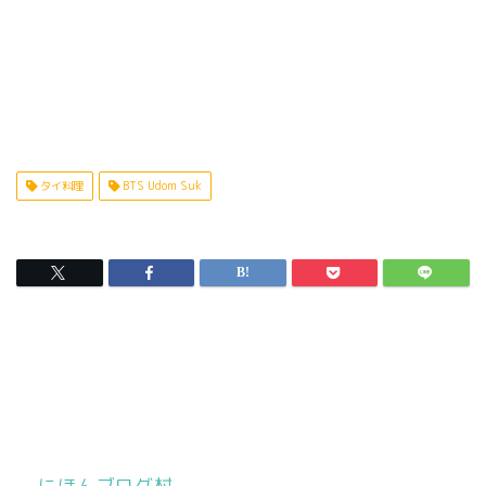
タイ料理
BTS Udom Suk
にほんブログ村