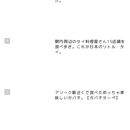
介。
4
関内周辺のタイ料理屋さん15店舗を
食べ歩き。これが日本のリトル・タ
イ。
5
アソーク駅近くで食べためっちゃ美
味しいガパオ。【ガパオターペ】