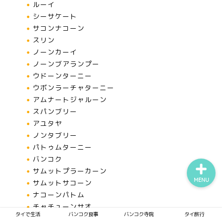
ルーイ
シーサケート
サコンナコーン
タイで生活
スリン
ノーンカーイ
ノーンブアランプー
バンコク食事
ウドーンターニー
ウボンラーチャターニー
バンコク寺院
アムナートジャルーン
スパンブリー
タイ旅行
アユタヤ
ノンタブリー
パトゥムターニー
バンコク
サムットプラーカーン
MENU
サムットサコーン
ナコーンパトム
チャチューンサオ
タイで生活
バンコク食事
バンコク寺院
タイ旅行
チョンブリー