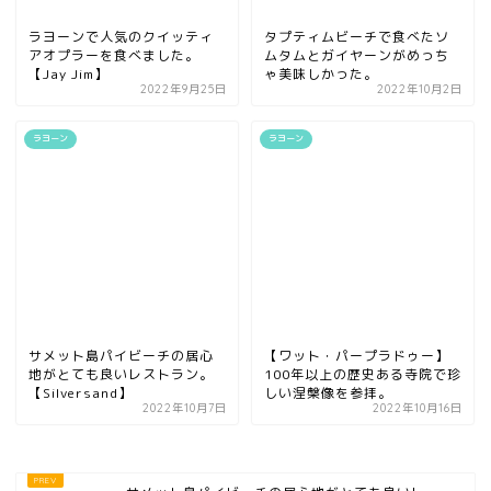
ラヨーンで人気のクイッティ
タプティムビーチで食べたソ
アオプラーを食べました。
ムタムとガイヤーンがめっち
【Jay Jim】
ゃ美味しかった。
2022年9月25日
2022年10月2日
ラヨーン
ラヨーン
サメット島パイビーチの居心
【ワット・パープラドゥー】
地がとても良いレストラン。
100年以上の歴史ある寺院で珍
【Silversand】
しい涅槃像を参拝。
2022年10月7日
2022年10月16日