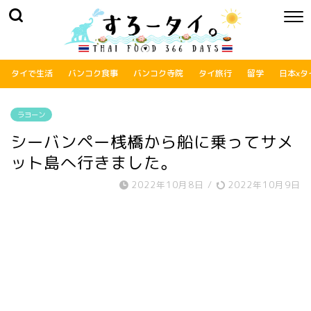
タイで生活
バンコク食事
バンコク寺院
タイ旅行
留学
日本xタ
ラヨーン
シーバンペー桟橋から船に乗ってサメ
ット島へ行きました。
2022年10月8日
/
2022年10月9日