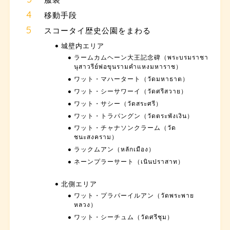
移動手段
スコータイ歴史公園をまわる
城壁内エリア
ラームカムヘーン大王記念碑（พระบรมราชา
นุสาวรีย์พ่อขุนรามคำแหงมหาราช）
ワット・マハータート（วัดมหาธาต）
ワット・シーサワーイ（วัดศรีสวาย）
ワット・サシー（วัดสระศรี）
ワット・トラパングン（วัดตระพังเงิน）
ワット・チャナソンクラーム（วัด
ชนะสงคราม）
ラックムアン（หลักเมือง）
ネーンプラーサート（เนินปราสาท）
北側エリア
ワット・プラパーイルアン（วัดพระพาย
หลวง）
ワット・シーチュム（วัดศรีชุม）