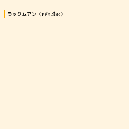
ラックムアン（หลักเมือง）