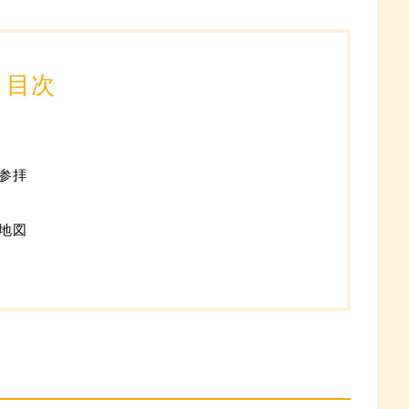
目次
参拝
地図