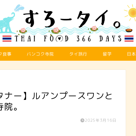
ク食事
バンコク寺院
タイ旅行
留学
日本
タナー】ルアンプースワンと
寺院。
2025年3月16日