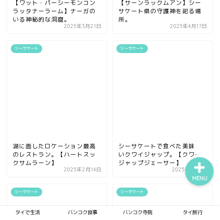
【ワット・パーシーモンコン
【サーンラックムアン】シー
ラッタナーラーム】ナーガの
サケート県の守護神を祀る場
いる神秘的な洞窟。
所。
2025年3月21日
2025年4月17日
タイで生活
シーサケート
シーサケート
バンコク食事
バンコク寺院
タイ旅行
湖に面したロケーション最高
シーサケートで食べた美味し
のレストラン。【ハートスッ
いクワイジャップ。【クワイ
クサムラーン】
ジャップジェーサー】
2025年2月14日
2025年2月9日
MENU
シーサケート
シーサケート
タイで生活
バンコク食事
バンコク寺院
タイ旅行