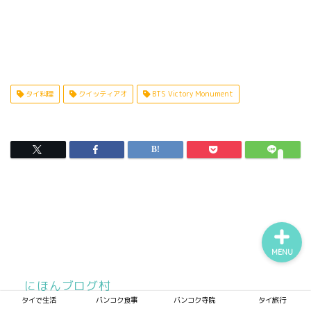
タイで生活
バンコク食事
タイ料理
クイッティアオ
BTS Victory Monument
バンコク寺院
タイ旅行
MENU
にほんブログ村
タイで生活
バンコク食事
バンコク寺院
タイ旅行