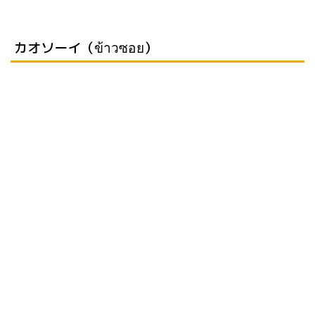
カオソーイ（ข้าวซอย）