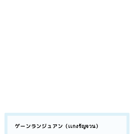
ゲーンランジュアン（เเกงรัญจวน）