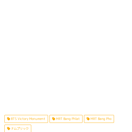
BTS Victory Monument
MRT Bang Phlat
MRT Bang Pho
ナムプリック