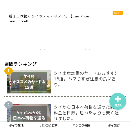
親子三代続くクイッティアオヌア。【Jae Phom
beef noodl...
タイで生活
バンコク食事
バンコク寺院
週間ランキング
タイ旅行
タイ土産定番のヤードムおすすめ
15選。ハマりすぎ注意の良い香
り。
MENU
タイから日本へ荷物を送った時の
料金と日数。思ったよりも安く送
れました。
タイで生活
バンコク食事
バンコク寺院
タイ旅行