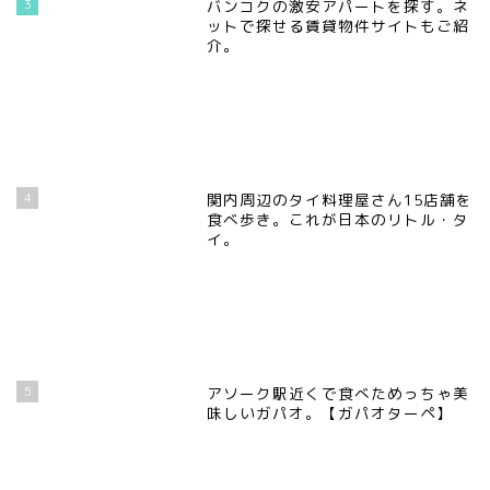
3
バンコクの激安アパートを探す。ネ
ットで探せる賃貸物件サイトもご紹
介。
4
関内周辺のタイ料理屋さん15店舗を
食べ歩き。これが日本のリトル・タ
イ。
5
アソーク駅近くで食べためっちゃ美
味しいガパオ。【ガパオターペ】