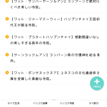
【ワット・サンパーヤーンルアン】ランプーンで絶対行
くべき美しい寺院。
【ワット・ジャーマテーウィー】ハリプンチャイ王国初
タイで生活
代王が眠る寺院。
バンコク食事
【ワット・プラタートハリプンチャイ】感動間違いなし
の美しすぎる酉年の寺院。
バンコク寺院
【サーンラックムアン】ランパーン県の守護神を祀る場
タイ旅行
所。
【ワット・ポンサヌックヌア】ユネスコの文化遺産保全
賞を受賞した素敵な寺院。
MENU
タイで生活
バンコク食事
バンコク寺院
タイ旅行