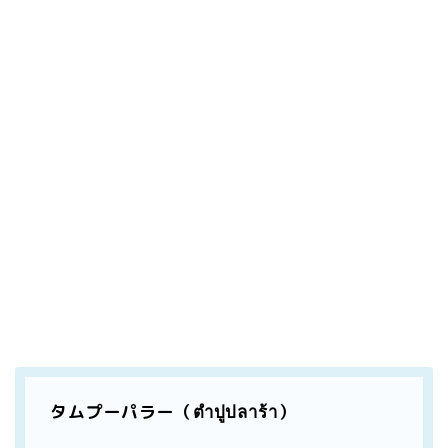
タムプーパラー（ตำปูปลาร้า）