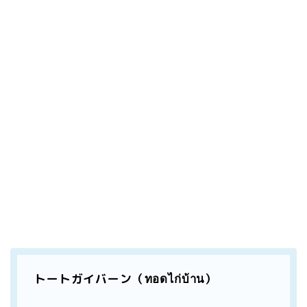
トートガイバーン（ทอดไก่บ้าน）