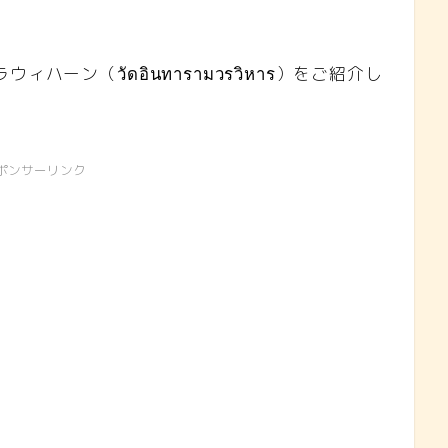
ーン（วัดอินทารามวรวิหาร）をご紹介し
ポンサーリンク