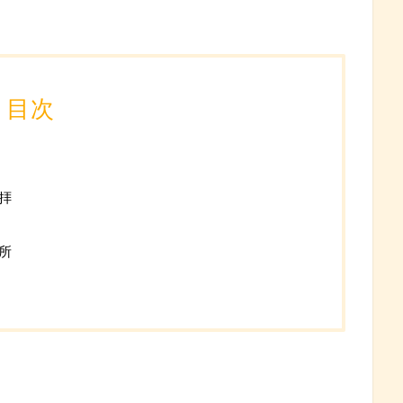
目次
拝
所