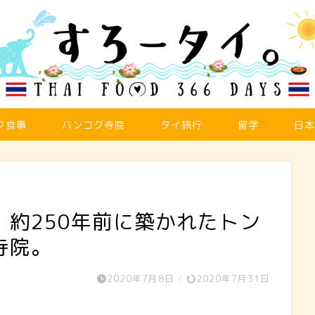
ク食事
バンコク寺院
タイ旅行
留学
日本
約250年前に築かれたトン
寺院。
2020年7月8日
/
2020年7月31日