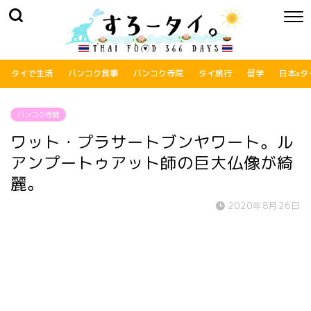
タイで生活
バンコク食事
バンコク寺院
タイ旅行
留学
日本xタ
バンコク寺院
ワット・プラサートブンヤワート。ル
アンプートゥアット師の巨大仏像が綺
麗。
2020年8月26日