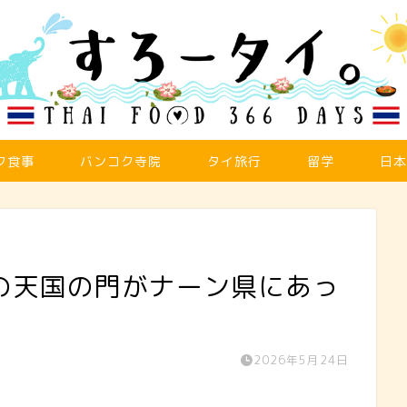
ク食事
バンコク寺院
タイ旅行
留学
日本
の天国の門がナーン県にあっ
。
2026年5月24日