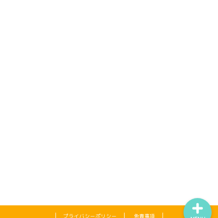
タイで生活
バンコク食事
バンコク寺院
タイ旅行
プライバシーポリシー
免責事項