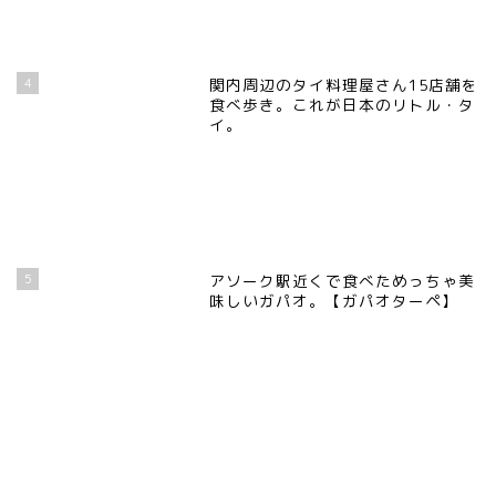
4
関内周辺のタイ料理屋さん15店舗を
食べ歩き。これが日本のリトル・タ
イ。
5
アソーク駅近くで食べためっちゃ美
味しいガパオ。【ガパオターペ】