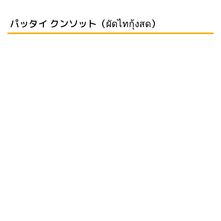
パッタイ クンソット（ผัดไทกุ้งสด）