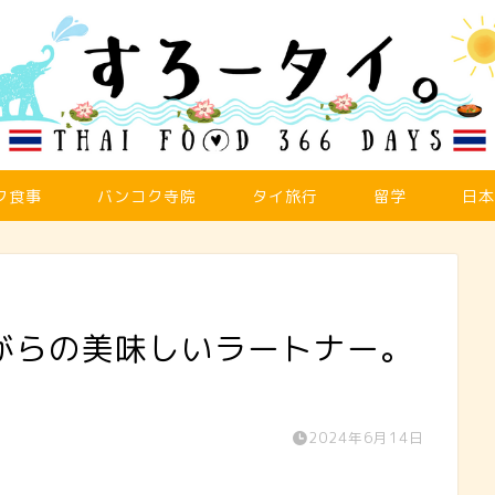
ク食事
バンコク寺院
タイ旅行
留学
日本
がらの美味しいラートナー。
2024年6月14日