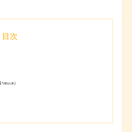
目次
าทะเล）