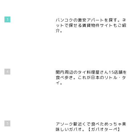
3
バンコクの激安アパートを探す。ネ
ットで探せる賃貸物件サイトもご紹
介。
4
関内周辺のタイ料理屋さん15店舗を
食べ歩き。これが日本のリトル・タ
イ。
5
アソーク駅近くで食べためっちゃ美
味しいガパオ。【ガパオターペ】