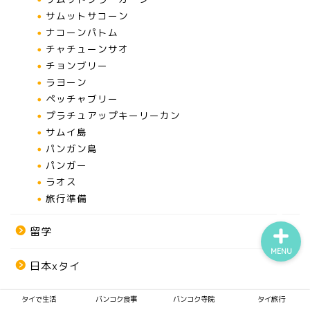
サムットサコーン
ナコーンパトム
チャチューンサオ
タイで生活
チョンブリー
ラヨーン
バンコク食事
ペッチャブリー
プラチュアップキーリーカン
サムイ島
バンコク寺院
パンガン島
パンガー
タイ旅行
ラオス
旅行準備
留学
MENU
日本xタイ
タイで生活
バンコク食事
バンコク寺院
タイ旅行