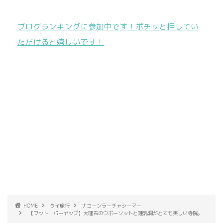
ブログランキングに参加中です！ポチッと押してい
ただけると嬉しいです！
HOME
タイ旅行
ナコーンラーチャシーマー
【ワット・パーヤップ】大理石のウボーソットと鍾乳洞がとても美しい寺院。