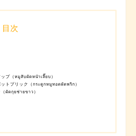
目次
มูสับผัดหนำเลี๊ยบ）
リック（กระดูกหมูทอดผัดพริก）
ดกุยช่ายขาว）