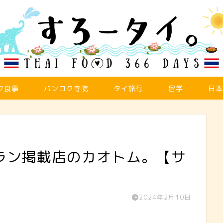
ク食事
バンコク寺院
タイ旅行
留学
日本
ラン掲載店のカオトム。【サ
2024年2月10日