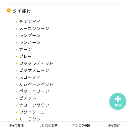
タイ旅行
チェンマイ
タイで生活
メーホンソーン
ランプーン
バンコク食事
ランパーン
ナーン
バンコク寺院
プレー
ウッタラディット
ピッサヌローク
タイ旅行
スコータイ
カムペーンペット
ペッチャブーン
ピチット
ナコーンサワン
MENU
ウタイターニー
カーラシン
コーンケーン
タイで生活
バンコク食事
バンコク寺院
タイ旅行