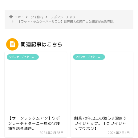
HOME
タイ旅行
ウボンラーチャターニー
【ワット・タムクーハーサワン】世界最大の超巨大な銅鑼がある寺院。
関連記事はこちら
ウボンラーチャターニー
ウボンラーチャターニー
【サーンラックムアン】ウボ
創業70年以上の激うま濃厚ク
ンラーチャターニー県の守護
ワイジャップ。【クワイジャ
神を祀る場所。
ップウボン】
2024年2月28日
2024年2月4日