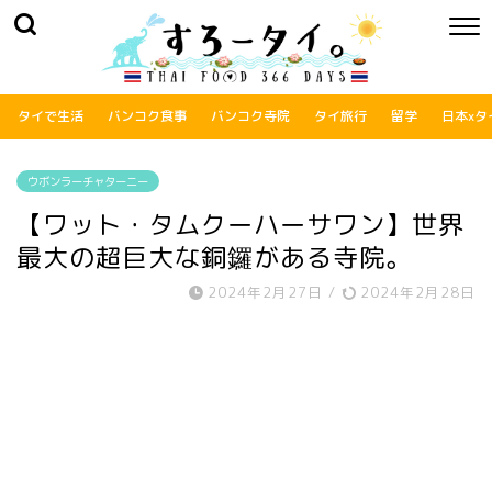
タイで生活
バンコク食事
バンコク寺院
タイ旅行
留学
日本xタ
ウボンラーチャターニー
【ワット・タムクーハーサワン】世界
最大の超巨大な銅鑼がある寺院。
2024年2月27日
/
2024年2月28日