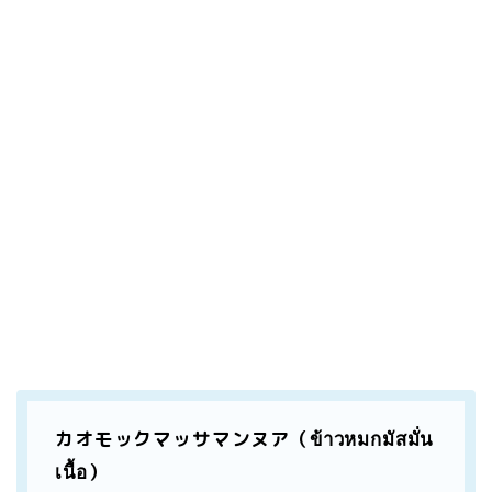
カオモックマッサマンヌア（ข้าวหมกมัสมั่น
เนื้อ）