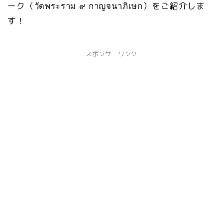
ーク（วัดพระราม ๙ กาญจนาภิเษก）をご紹介しま
す！
スポンサーリンク