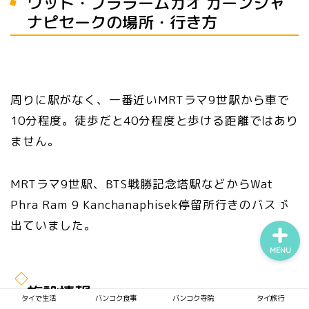
ワット・プララームガオ ガーンジャ
ナピセークの場所・行き方
タイで生活
バンコク食事
周りに駅がなく、一番近いMRTラマ9世駅から車で
10分程度。徒歩だと40分程度と歩ける距離ではあり
バンコク寺院
ません。
タイ旅行
MRTラマ9世駅、BTS戦勝記念塔駅などからWat
Phra Ram 9 Kanchanaphisek停留所行きのバスが
出ていました。
MENU
施設情報
タイで生活
バンコク食事
バンコク寺院
タイ旅行