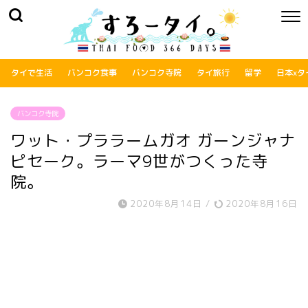
タイで生活
バンコク食事
バンコク寺院
タイ旅行
留学
日本xタ
バンコク寺院
ワット・プララームガオ ガーンジャナ
ピセーク。ラーマ9世がつくった寺
院。
2020年8月14日
/
2020年8月16日