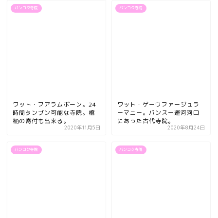
バンコク寺院
バンコク寺院
ワット・フアラムポーン。24
ワット・ゲーウファージュラ
時間タンブン可能な寺院。棺
ーマニー。バンスー運河河口
桶の寄付も出来る。
にあった古代寺院。
2020年11月5日
2020年8月24日
バンコク寺院
バンコク寺院