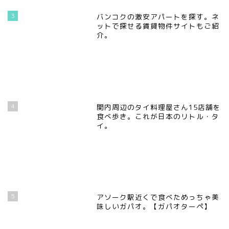
3
バンコクの激安アパートを探す。ネ
ットで探せる賃貸物件サイトもご紹
介。
4
関内周辺のタイ料理屋さん15店舗を
食べ歩き。これが日本のリトル・タ
イ。
5
アソーク駅近くで食べためっちゃ美
味しいガパオ。【ガパオターペ】