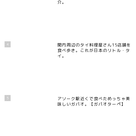
介。
4
関内周辺のタイ料理屋さん15店舗を
食べ歩き。これが日本のリトル・タ
イ。
5
アソーク駅近くで食べためっちゃ美
味しいガパオ。【ガパオターペ】