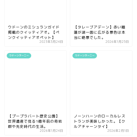
ウドーンのミシュランガイド
【タレーブアデーン】赤い睡
掲載のクイッティアオ。【ペ
蓮が湖一面に広がる景色は本
ンクイッティアオペット】
当に絶景でした。
2023年3月24日
2026年1月25日
ウドーンターニー
ウドーンターニー
【プープラバート歴史公園】
ノーンハーンのローカルレス
世界遺産で見る1億年前の奇岩
トランが美味しかった。【ク
群や先史時代の生活。
ルアチャーンタイ】
2026年1月24日
2026年2月1日