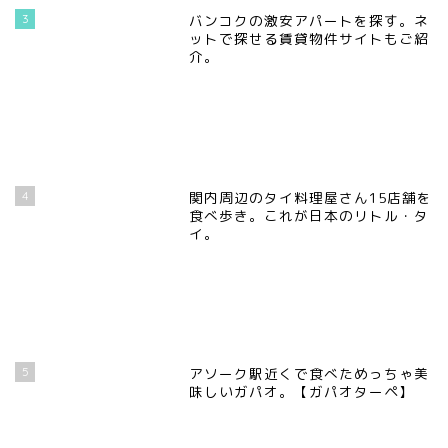
3
バンコクの激安アパートを探す。ネ
ットで探せる賃貸物件サイトもご紹
介。
4
関内周辺のタイ料理屋さん15店舗を
食べ歩き。これが日本のリトル・タ
イ。
5
アソーク駅近くで食べためっちゃ美
味しいガパオ。【ガパオターペ】