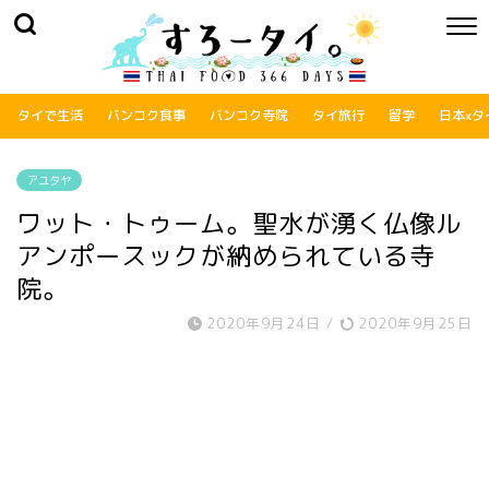
タイで生活
バンコク食事
バンコク寺院
タイ旅行
留学
日本xタ
アユタヤ
ワット・トゥーム。聖水が湧く仏像ル
アンポースックが納められている寺
院。
2020年9月24日
/
2020年9月25日