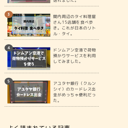
送れました。
関内周辺のタイ料理屋
さん15店舗を食べ歩
き。これが日本のリト
ル・タイ。
ドンムアン空港で荷物
預かりサービスを利用
してみました。
【ワット・サンパーヤーンルアン】
【ワット
ランプーンで絶対行くべき美しい寺
リプンチ
院。
院。
アユタヤ銀行（クルン
シイ）のカードレス出
金がめっちゃ便利だっ
2026年8月1日
た。
ランプーン
ランパーン
よく読まれている記事