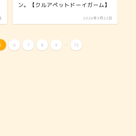
ン。【クルアペットドーイガーム】
日
2026年3月22日
...
5
6
7
8
9
72