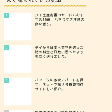
タイ土産定番のヤードムおす
1
すめ15選。ハマりすぎ注意の
良い香り。
タイから日本へ荷物を送った
2
時の料金と日数。思ったより
も安く送れました。
【ワット・プラタートハリプンチャ
【サーン
イ】感動間違いなしの美しすぎる酉
県の守護
バンコクの激安アパートを探
3
す。ネットで探せる賃貸物件
年の寺院。
サイトもご紹介。
2026年7月28日