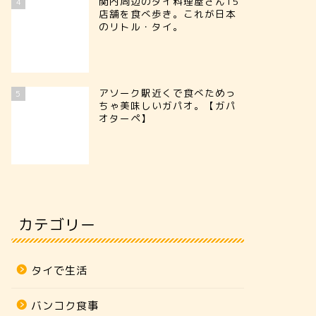
関内周辺のタイ料理屋さん15
ランパーン
ランパーン
4
店舗を食べ歩き。これが日本
のリトル・タイ。
アソーク駅近くで食べためっ
5
ちゃ美味しいガパオ。【ガパ
オターペ】
カテゴリー
【ワット・ポンサヌックヌア】ユネ
【ワット
スコの文化遺産保全賞を受賞した素
アン】ラ
タイで生活
敵な寺院。
寺院。
バンコク食事
2026年7月25日