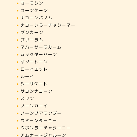
ド仏があった寺院。
行きまし
カーラシン
コーンケーン
2026年7月11日
ナコーンパノム
ナコーンラーチャシーマー
ブンカーン
ランパーン
ランパーン
ブリーラム
マハーサーラカーム
ムックダーハーン
ヤソートーン
ローイエット
ルーイ
シーサケート
サコンナコーン
スリン
ノーンカーイ
ノーンブアランプー
ウドーンターニー
ウボンラーチャターニー
アムナートジャルーン