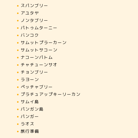
【ワット・プラチェディサーオラ
【ワット
スパンブリー
ン】歴史ある20の美しい仏塔が並ぶ
ャーン】
アユタヤ
寺院。
仏があっ
ノンタブリー
パトゥムターニー
2026年7月4日
バンコク
サムットプラーカーン
サムットサコーン
ナコーンパトム
next
チャチューンサオ
チョンブリー
ラヨーン
ペッチャブリー
プラチュアップキーリーカン
サムイ島
パンガン島
パンガー
ラオス
旅行準備