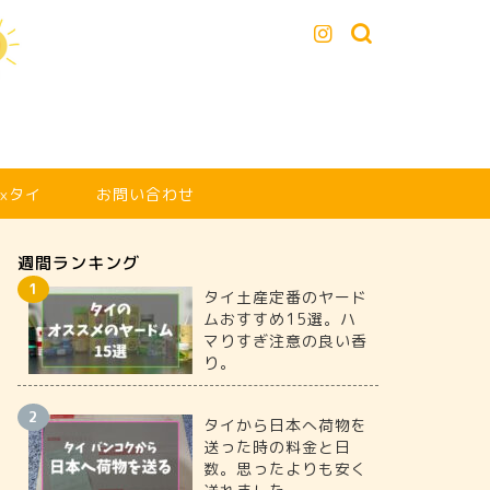
xタイ
お問い合わせ
週間ランキング
タイ土産定番のヤード
ムおすすめ15選。ハ
マりすぎ注意の良い香
り。
ランプーン
ランプーン
タイから日本へ荷物を
送った時の料金と日
数。思ったよりも安く