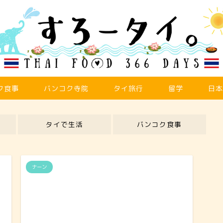
ク食事
バンコク寺院
タイ旅行
留学
日本
タイで生活
バンコク食事
ナーン