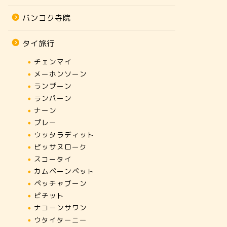
バンコク寺院
ランパーン
ランパーン
タイ旅行
チェンマイ
メーホンソーン
ランプーン
ランパーン
ナーン
プレー
ウッタラディット
ピッサヌローク
スコータイ
カムペーンペット
ペッチャブーン
ピチット
【ワット・プラケーオドーンタオス
【ワット
ナコーンサワン
チャーダーラーム】かつてエメラル
ン】ラン
ウタイターニー